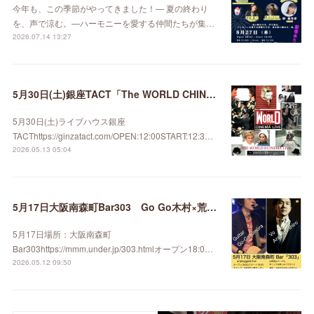
今年も、この季節がやってきました！— 夏の終わり
を、声で涼む。—ハーモニーを愛する仲間たちが集…
2026.07.14 13:27
5月30日(土)銀座TACT「The WORLD CHINEMA LIVE」
5月30日(土)ライブハウス銀座
TACThttps://ginzatact.com/OPEN:12:00START:12:3…
2026.05.13 05:04
5月17日大阪南森町Bar303 Go Go木村×荒井善博
5月17日場所：大阪南森町
Bar303https://mmm.under.jp/303.htmlオープン18:0…
2026.05.12 09:50