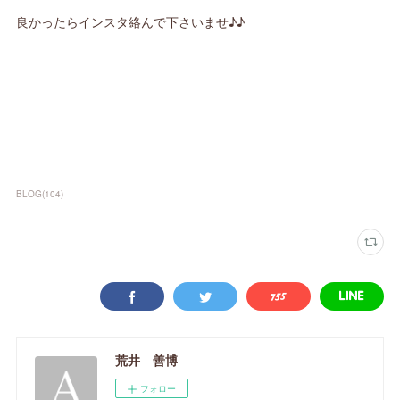
良かったらインスタ絡んで下さいませ♪♪
BLOG
(
104
)
荒井 善博
フォロー