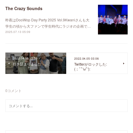
The Crazy Sounds
昨夜はDooWop Day Party 2025 Vol.9Kwaniさんも大
学生の頃から大ファンで学生時代にラジオの企画で…
2025.07.13 05:09
2022.04.08 13:59
2022.04.05 03:06
行き詰まりました、、、
Twitterがロックした:
(；ﾞﾟ'ωﾟ'):
0
コメント