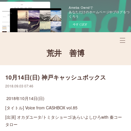
Ameba Owndで
あなただけのホームページやブログをつ
くろう
今すぐ試す
荒井 善博
10月14日(日) 神戸キャッシュボックス
2018.09.03 07:46
2018年10月14日(日)
[タイトル] Voice from CASHBOX vol.85
[出演] オカダユータ/トミタショーゴ/あらいよしひろwith 秦コー
タロー