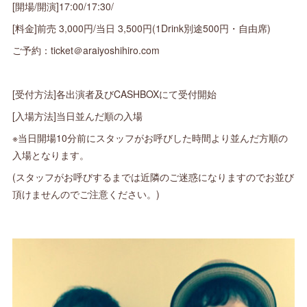
[開場/開演]17:00/17:30/
[料金]前売 3,000円/当日 3,500円(1Drink別途500円・自由席)
ご予約：ticket＠araiyoshihiro.com
[受付方法]各出演者及びCASHBOXにて受付開始
[入場方法]当日並んだ順の入場
※当日開場10分前にスタッフがお呼びした時間より並んだ方順の
入場となります。
(スタッフがお呼びするまでは近隣のご迷惑になりますのでお並び
頂けませんのでご注意ください。)