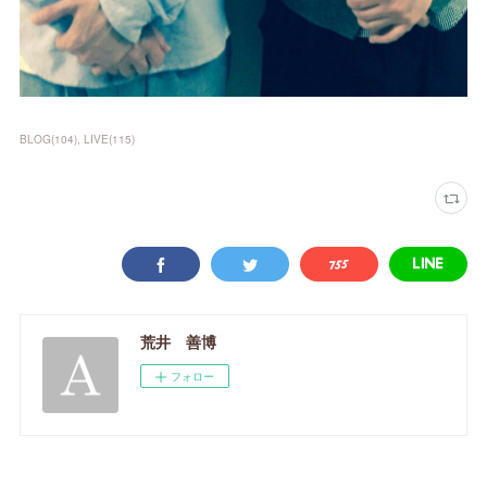
BLOG
(
104
)
LIVE
(
115
)
荒井 善博
フォロー