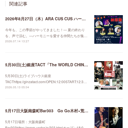
関連記事
2026年8月27日（木）ARA CUS CUS ハーモニーDE納涼祭 2026
今年も、この季節がやってきました！— 夏の終わり
を、声で涼む。—ハーモニーを愛する仲間たちが集…
2026.07.14 13:27
5月30日(土)銀座TACT「The WORLD CHINEMA LIVE」
5月30日(土)ライブハウス銀座
TACThttps://ginzatact.com/OPEN:12:00START:12:3…
2026.05.13 05:04
5月17日大阪南森町Bar303 Go Go木村×荒井善博
5月17日場所：大阪南森町
Bar303https://mmm.under.jp/303.htmlオープン18:0…