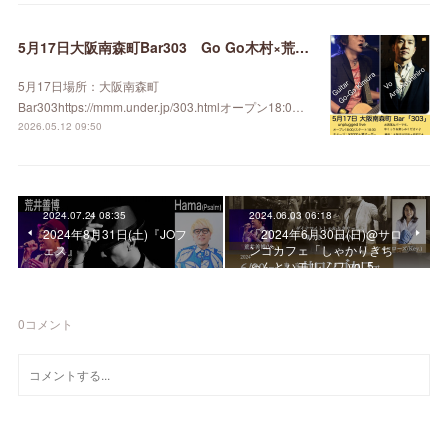
5月17日大阪南森町Bar303 Go Go木村×荒井善博
5月17日場所：大阪南森町
Bar303https://mmm.under.jp/303.htmlオープン18:0…
2026.05.12 09:50
2024.07.24 08:35
2024.06.03 06:18
2024年8月31日(土)『JOフ
「2024年6月30日(日)@サロ
ェス』
ンゴカフェ「しゃかりきち
ゃんとハモルノワ vol.5」
0
コメント