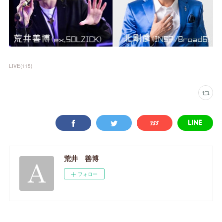
LIVE
(
115
)
荒井 善博
フォロー