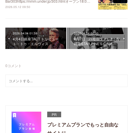
Bar303https://mmm.under.jp/303.htmlオープン18:0…
2026.05.12 09:50
2026.04.04 01:59
2026.04.04 00:00
4月4日銀座TACT トリビュー
4月7日 ハモ☆タメッ♪ 吉
ト・トゥ・エルヴィス
祥寺STAR PINE'S CAFE
0
コメント
PR
プレミアムプランでもっと自由な
サイトに