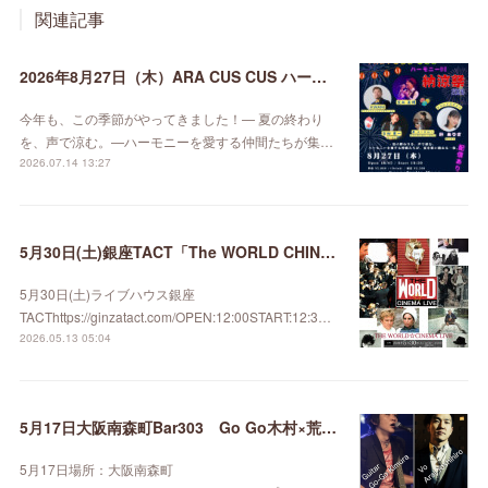
関連記事
2026年8月27日（木）ARA CUS CUS ハーモニーDE納涼祭 2026
今年も、この季節がやってきました！— 夏の終わり
を、声で涼む。—ハーモニーを愛する仲間たちが集…
2026.07.14 13:27
5月30日(土)銀座TACT「The WORLD CHINEMA LIVE」
5月30日(土)ライブハウス銀座
TACThttps://ginzatact.com/OPEN:12:00START:12:3…
2026.05.13 05:04
5月17日大阪南森町Bar303 Go Go木村×荒井善博
5月17日場所：大阪南森町