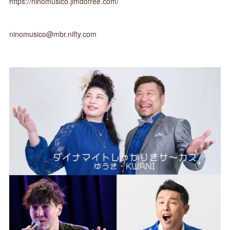
https://ninomusico.jimdofree.com/
ninomusico@mbr.nifty.com