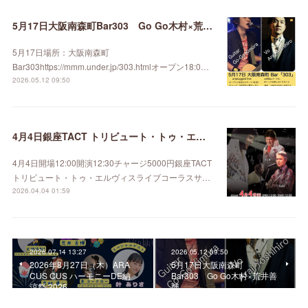
5月17日大阪南森町Bar303 Go Go木村×荒井善博
5月17日場所：大阪南森町
Bar303https://mmm.under.jp/303.htmlオープン18:0…
2026.05.12 09:50
4月4日銀座TACT トリビュート・トゥ・エルヴィス
4月4日開場12:00開演12:30チャージ5000円銀座TACT
トリビュート・トゥ・エルヴィスライブコーラスサ…
2026.04.04 01:59
2026.07.14 13:27
2026.05.12 09:50
2026年8月27日（木）ARA
5月17日大阪南森町
CUS CUS ハーモニーDE納
Bar303 Go Go木村×荒井善
涼祭 2026
博