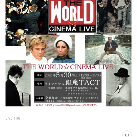
LIVE
(
115
)