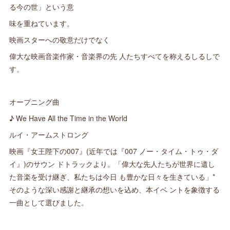
る今の世」という意
味を重ねています。
映画スターへの敬意だけでなく
偉大な映画音楽作家・音楽界の先 人たちすべてを称えるしるしで
す。
オープニング曲
♪ We Have All the Time in the World
ルイ・アームストロング
映画『女王陛下の007』(近年では『007 ノー・タイム・トゥ・ダ
イ』)のサウン ドトラックより。「偉大な先人たちが世界に遺し
た音楽を受け継ぎ、私たちは今日 も豊かな日々を生きている」*
そのような深い感謝と継承の想いを込め、本イベ ントを象徴する
一曲として選びました。