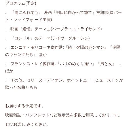
プログラム(予定)
♩ 『雨にぬれても』 映画『明日に向かって撃て』主題歌(ロバー
ト・レッドフォ ード主演)
♩ 映画『追憶』テーマ曲(バーブラ・ストライサンド)
♩ 『コンドル』のテーマ(デイヴ・グルーシン)
♩ エンニオ・モリコーネ傑作選:『続・夕陽のガンマン』『夕陽
のギャングたち』 ほか
♩ フランシス・レイ傑作選:『パリのめぐり逢い』『男と女』 ...
ほか
♩ その他、セリーヌ・ディオン、ホイットニー・ヒューストンが
歌った名曲たちも
お届けする予定です。
映画雑誌・パンフレットなど展示品を多数ご用意しております。
ぜひお楽し みください。