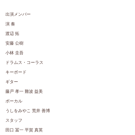
出演メンバー
演 奏
渡辺 拓
安藤 公樹
小林 圭吾
ドラムス・コーラス
キーボード
ギター
藤戸 孝一 難波 益美
ボーカル
うしをみやこ 荒井 善博
スタッフ
田口 冨一 平賀 真英