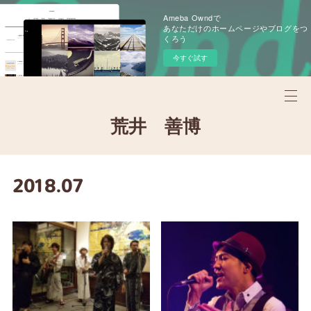
Ameba Owndで
あなただけのホームページやブログをつ
くろう
今すぐ試す
荒井 善博
2018
.
07