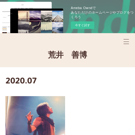
Ameba Owndで
あなただけのホームページやブログをつ
くろう
今すぐ試す
荒井 善博
2020
.
07